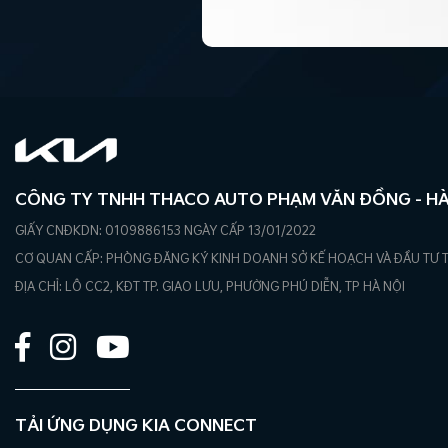
CÔNG TY TNHH THACO AUTO PHẠM VĂN ĐỒNG - HÀ
GIẤY CNĐKDN: 0109886153 NGÀY CẤP 13/01/2022
CƠ QUAN CẤP: PHÒNG ĐĂNG KÝ KINH DOANH SỞ KẾ HOẠCH VÀ ĐẦU TƯ T
ĐỊA CHỈ: LÔ CC2, KĐT TP. GIAO LƯU, PHƯỜNG PHÚ DIỄN, TP HÀ NỘI
TẢI ỨNG DỤNG KIA CONNECT