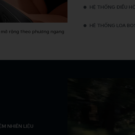
HỆ THỐNG ĐIỀU H
HỆ THỐNG LOA BO
̣ch & mở rộng theo phương ngang
ĐÈN VIỀN NỘI THẤ
ĐA DỤNG VÀ LINH H
CỤM ĐIỀU KHIỂN 
CỬA SỔ TRỜI ĐÔI
BỆ TÌ TAY TÍCH HỢP
ỆM NHIÊN LIỆU