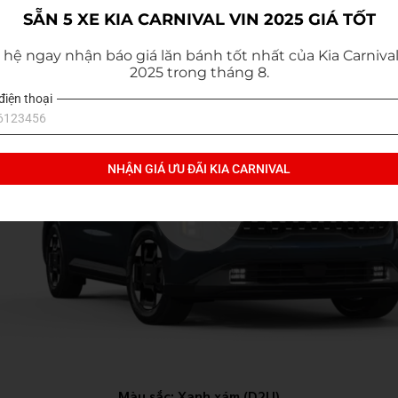
SẴN 5 XE KIA CARNIVAL VIN 2025 GIÁ TỐT
 hệ ngay nhận báo giá lăn bánh tốt nhất của Kia Carnival 
2025 trong tháng 8.
điện thoại
NHẬN GIÁ ƯU ĐÃI KIA CARNIVAL
Màu sắc:
Xanh xám (D2U)