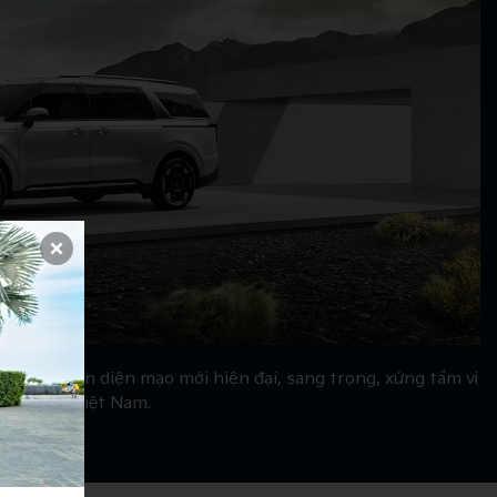
ẽ tạo nên diện mạo mới hiện đại, sang trọng, xứng tầm vị
u Kia tại Việt Nam.