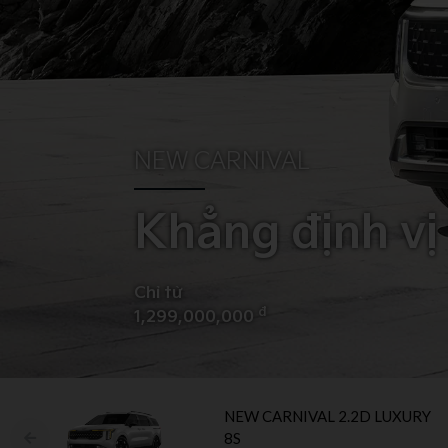
NEW CARNIVAL
Khẳng định vị
Chỉ từ
đ
1,299,000,000
NEW CARNIVAL 2.2D LUXURY
8S​