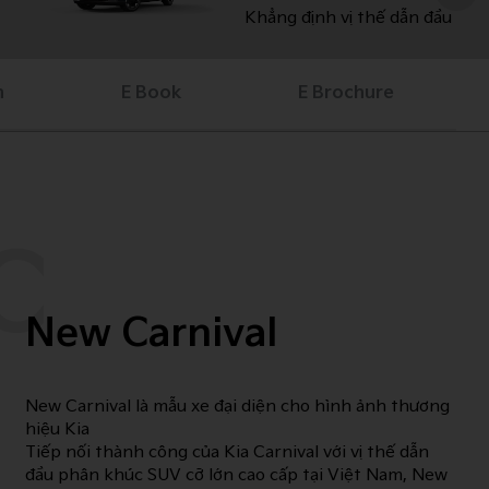
Khẳng định vị thế dẫn đầu
h
E Book
E Brochure
C
New Carnival
New Carnival là mẫu xe đại diện cho hình ảnh thương
hiệu Kia​
Tiếp nối thành công của Kia Carnival với vị thế dẫn
đầu phân khúc SUV cỡ lớn cao cấp tại Việt Nam, New