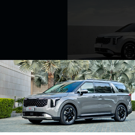
AP
Kiểu dáng SUV thể thao mạnh m
thế mẫu xe đại diện thương hiệ