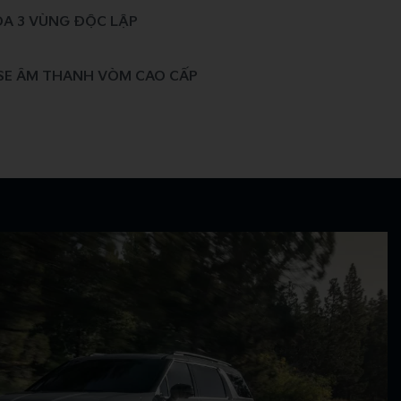
ÒA 3 VÙNG ĐỘC LẬP
SE ÂM THANH VÒM CAO CẤP
T SANG TRỌNG​
OẠT TÙY CHỈNH VỚI PHIÊN BẢN 8 GHẾ
TRUNG TÂM
 CÁC NÚT TÍNH NĂNG