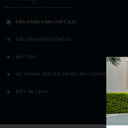
KIỂU DÁNG ĐẬM CHẤT SUV
KIỂU DÁNG BÊN HÔNG XE
MẶT SAU
HỆ THỐNG ĐÈN LED TRƯỚC BIỂU TƯỢNG STAR-M
MẶT GA LĂNG
CẢN TRƯỚC PHONG CÁCH SUV
MÂM XE THIẾT KẾ MỚI