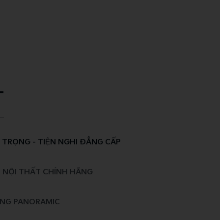
T
RỌNG - TIỆN NGHI ĐẲNG CẤP
 NỘI THẤT CHÍNH HÃNG
NG PANORAMIC​