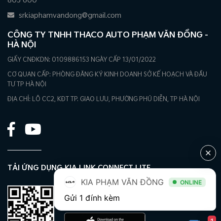
805 600
srkiaphamvandong@gmail.com
CÔNG TY TNHH THACO AUTO PHẠM VĂN ĐỒNG -
HÀ NỘI
GIẤY CNĐKDN: 0109886153 NGÀY CẤP 13/01/2022
CƠ QUAN CẤP: PHÒNG ĐĂNG KÝ KINH DOANH SỞ KẾ HOẠCH VÀ ĐẦU
TƯ TP HÀ NỘI
ĐỊA CHỈ: LÔ CC2, KĐT TP. GIAO LƯU, PHƯỜNG PHÚ DIỄN, TP HÀ NỘI
TẢI ỨNG DỤNG KIA LINK CONNECT LITE
KIA PHẠM VĂN ĐỒNG
ONLINE
Gửi 1 đính kèm