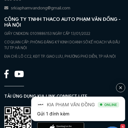
srkiaphamvandong@gmail.com
CÔNG TY TNHH THACO AUTO PHẠM VĂN ĐỒNG -
HÀ NỘI
GIẤY CNĐKDN: 0109886153 NGÀY CẤP 13/01/2022
CƠ QUAN CẤP: PHÒNG ĐĂNG KÝ KINH DOANH SỞ KẾ HOẠCH VÀ ĐẦU
TƯ TP HÀ NỘI
ĐỊA CHỈ: LÔ CC2, KĐT TP. GIAO LƯU, PHƯỜNG PHÚ DIỄN, TP HÀ NỘI
TẢI ỨNG DỤNG KIA LINK CONNECT LITE
KIA PHẠM VĂN ĐỒNG
ONLINE
Gửi 1 đính kèm
1