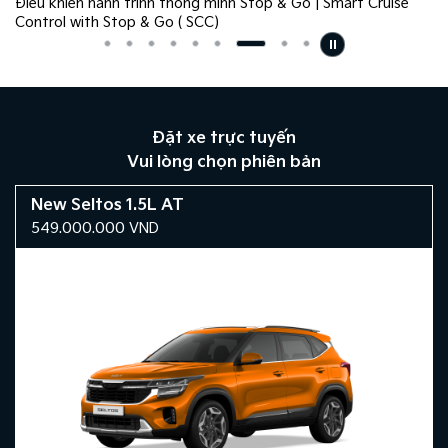
se
Hỗ trợ tránh va chạm phương tiện cắt ngang phía sau Rear
Cross-Traffic Collision-Avoidance Assist (RCCA)
Đặt xe trực tuyến
Vui lòng chọn phiên bản
New Seltos 1.5L AT
549.000.000
VND