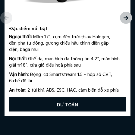
Đặc điểm nổi bật
Ngoại thất:
Mâm 17”, cụm đèn trước/sau Halogen,
đèn pha tự động, gương chiếu hậu chỉnh điện gập
điện, baga mui​
Nội thất:
Ghế da, màn hình đa thông tin 4.2”, màn hình
giải trí 8”, cửa gió điều hoà phía sau​
Vận hành:
Động cơ Smartstream 1.5 – hộp số CVT,
6 chế độ lái​
An toàn:
2 túi khí, ABS, ESC, HAC, cảm biến đỗ xe phía
sau, camera lùi
DỰ TOÁN