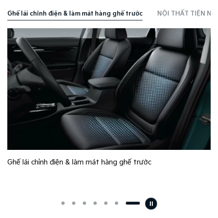
c
NỘI THẤT TIỆN NGHI & HIỆN ĐẠI
Cụm màn hình nối liền Pano
Không gian nội thất rộng rãi và hiện đại theo xu hướng tươn
lai với các chi tiết liền khối mở rộng theo phương ngang cùng
nhiều tiện nghi, công nghệ cao cấp