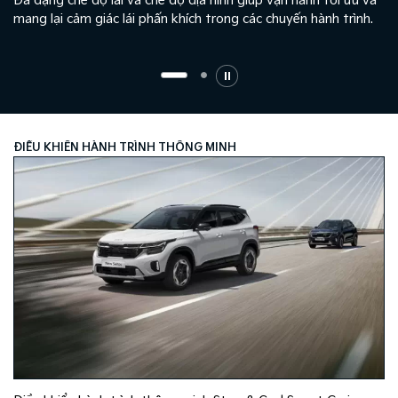
ưu và
Động cơ Smartstream thế hệ mới cho khả năng vận hành
ình.
mạnh mẽ và tiết kiệm nhiên liệu mang lại hiệu suất tối ưu, g
người lái tự tin chinh phục mọi hành trình.
HỖ TRỢ TRÁNH VA CHẠM PHƯƠNG TIỆN CẮT NGANG PHÍA SA