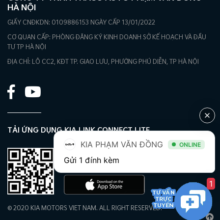
HÀ NỘI
GIẤY CNĐKDN: 0109886153 NGÀY CẤP 13/01/2022
CƠ QUAN CẤP: PHÒNG ĐĂNG KÝ KINH DOANH SỞ KẾ HOẠCH VÀ ĐẦU
TƯ TP HÀ NỘI
ĐỊA CHỈ: LÔ CC2, KĐT TP. GIAO LƯU, PHƯỜNG PHÚ DIỄN, TP HÀ NỘI
TẢI ỨNG DỤNG KIA LINK CONNECT LITE
KIA PHẠM VĂN ĐỒNG
ONLINE
Gửi 1 đính kèm
1
© 2020 KIA MOTORS VIET NAM. ALL RIGHT RESERVED.