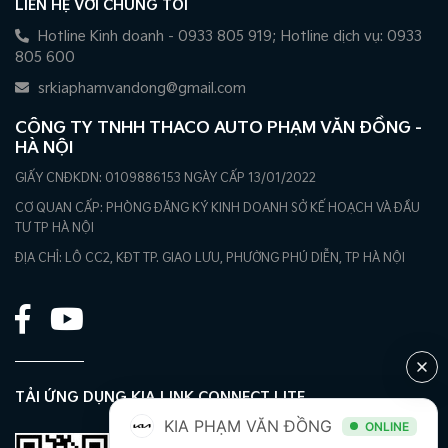
LIÊN HỆ VỚI CHÚNG TÔI
Hotline Kinh doanh - 0933 805 919; Hotline dịch vụ: 0933
805 600
srkiaphamvandong@gmail.com
CÔNG TY TNHH THACO AUTO PHẠM VĂN ĐỒNG -
HÀ NỘI
GIẤY CNĐKDN: 0109886153 NGÀY CẤP 13/01/2022
CƠ QUAN CẤP: PHÒNG ĐĂNG KÝ KINH DOANH SỞ KẾ HOẠCH VÀ ĐẦU
TƯ TP HÀ NỘI
ĐỊA CHỈ: LÔ CC2, KĐT TP. GIAO LƯU, PHƯỜNG PHÚ DIỄN, TP HÀ NỘI
TẢI ỨNG DỤNG KIA LINK CONNECT LITE
KIA PHẠM VĂN ĐỒNG
ONLINE