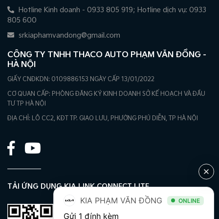
Hotline Kinh doanh - 0933 805 919; Hotline dịch vụ: 0933
805 600
srkiaphamvandong@gmail.com
CÔNG TY TNHH THACO AUTO PHẠM VĂN ĐỒNG -
HÀ NỘI
GIẤY CNĐKDN: 0109886153 NGÀY CẤP 13/01/2022
CƠ QUAN CẤP: PHÒNG ĐĂNG KÝ KINH DOANH SỞ KẾ HOẠCH VÀ ĐẦU
TƯ TP HÀ NỘI
ĐỊA CHỈ: LÔ CC2, KĐT TP. GIAO LƯU, PHƯỜNG PHÚ DIỄN, TP HÀ NỘI
TẢI ỨNG DỤNG KIA LINK CONNECT LITE
KIA PHẠM VĂN ĐỒNG
ONLINE
Gửi 1 đính kèm